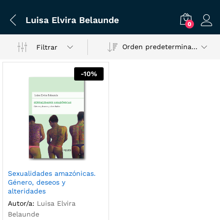
Luisa Elvira Belaunde
0
Orden predeterminado
Filtrar
-
10
%
Sexualidades amazónicas.
Género, deseos y
alteridades
Autor/a:
Luisa Elvira
Belaunde