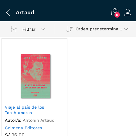
Artaud
0
Orden predeterminado
Filtrar
Viaje al país de los
Tarahumaras
Autor/a:
Antonin Artaud
Colmena Editores
S/
26.00