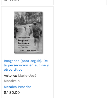
Imágenes (para seguir). De
la persecución en el cine y
otros sitios
Autor/a:
Maríe-José
Mondzain
Metales Pesados
S/
80.00