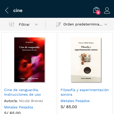
cine
0
Orden predeterminado
Filtrar
Cine de vanguardia.
Filosofía y experimentación
Instrucciones de uso
sonora
Autor/a:
Nicole Brenez
Metales Pesados
S/
85.00
Metales Pesados
S/
65.00