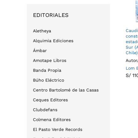
EDITORIALES
Caudi
Aletheya
const
Alquimia Ediciones
estad
Sur (
Ámbar
Chile
Amotape Libros
Autor
Lom E
S/
11
Banda Propia
S/
11
Búho Eléctrico
Centro Bartolomé de las Casas
Ceques Editores
Clubdefans
Colmena Editores
El Pasto Verde Records