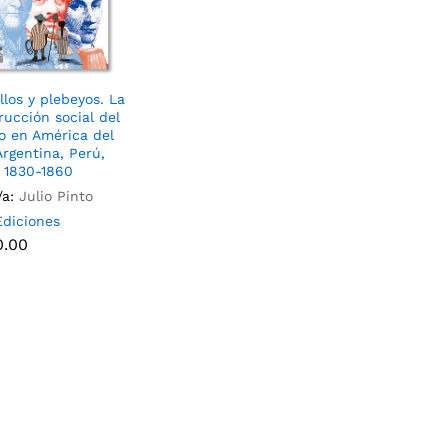
llos y plebeyos. La
rucción social del
o en América del
Argentina, Perú,
) 1830-1860
/a:
Julio Pinto
diciones
0.00
0.00