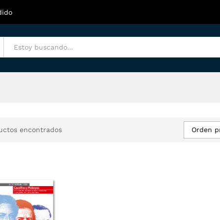
dido
Orden p
uctos encontrados