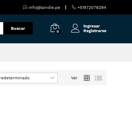
info@laindie.pe
+51972078294
Ingresar
Buscar
Registrarse
0
redeterminado
Ver