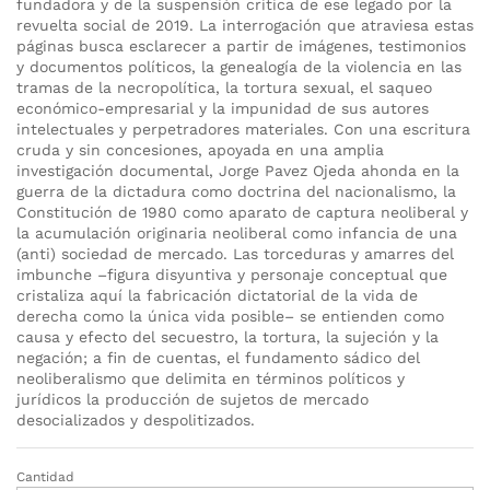
fundadora y de la suspensión crítica de ese legado por la
revuelta social de 2019. La interrogación que atraviesa estas
páginas busca esclarecer a partir de imágenes, testimonios
y documentos políticos, la genealogía de la violencia en las
tramas de la necropolítica, la tortura sexual, el saqueo
económico-empresarial y la impunidad de sus autores
intelectuales y perpetradores materiales. Con una escritura
cruda y sin concesiones, apoyada en una amplia
investigación documental, Jorge Pavez Ojeda ahonda en la
guerra de la dictadura como doctrina del nacionalismo, la
Constitución de 1980 como aparato de captura neoliberal y
la acumulación originaria neoliberal como infancia de una
(anti) sociedad de mercado. Las torceduras y amarres del
imbunche –figura disyuntiva y personaje conceptual que
cristaliza aquí la fabricación dictatorial de la vida de
derecha como la única vida posible– se entienden como
causa y efecto del secuestro, la tortura, la sujeción y la
negación; a fin de cuentas, el fundamento sádico del
neoliberalismo que delimita en términos políticos y
jurídicos la producción de sujetos de mercado
desocializados y despolitizados.
Cantidad
Imbunches