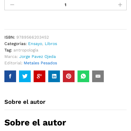
de
la
dictadura.
El
fundamento
sádico
ISBN:
9789566203452
de
Categorías:
Ensayo
,
Libros
la
Tag:
antropología
dominación
Marca:
Jorge Pavez Ojeda
neoliberal
Editorial:
Metales Pesados
cantidad
Sobre el autor
Sobre el autor