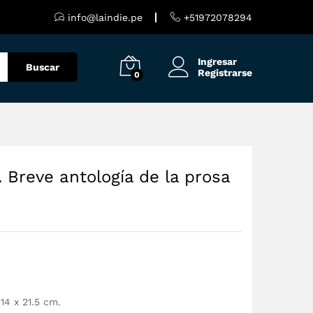
S/
60.00
Añadir al carrito
info@laindie.pe
+51972078294
Ingresar
Buscar
Registrarse
0
. Breve antología de la prosa
14 x 21.5 cm.