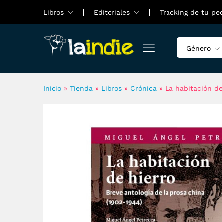
La habitación de hierro. Brev
Libros
Editoriales
Tracking de tu pe
Sobre el autor
Valoraciones (0)
Género
Inicio
»
Tienda
»
Libros
»
Crónica
»
La habitación de