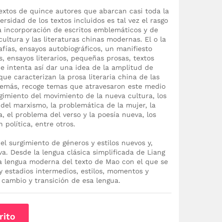
textos de quince autores que abarcan casi toda la
ersidad de los textos incluidos es tal vez el rasgo
la incorporación de escritos emblemáticos y de
ultura y las literaturas chinas modernas. El o la
fías, ensayos autobiográficos, un manifiesto
as, ensayos literarios, pequeñas prosas, textos
 Se intenta así dar una idea de la amplitud de
 que caracterizan la prosa literaria china de las
Además, recoge temas que atravesaron este medio
urgimiento del movimiento de la nueva cultura, los
 del marxismo, la problemática de la mujer, la
ra, el problema del verso y la poesía nueva, los
 política, entre otros.
l surgimiento de géneros y estilos nuevos y,
va. Desde la lengua clásica simplificada de Liang
 la lengua moderna del texto de Mao con el que se
 y estadios intermedios, estilos, momentos y
 cambio y transición de esa lengua.
rito