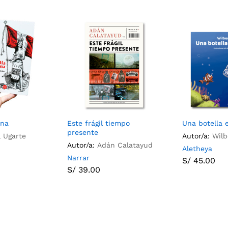
ana
Este frágil tiempo
Una botella e
presente
l Ugarte
Autor/a:
Wilb
Autor/a:
Adán Calatayud
Aletheya
Narrar
S/
45.00
S/
39.00