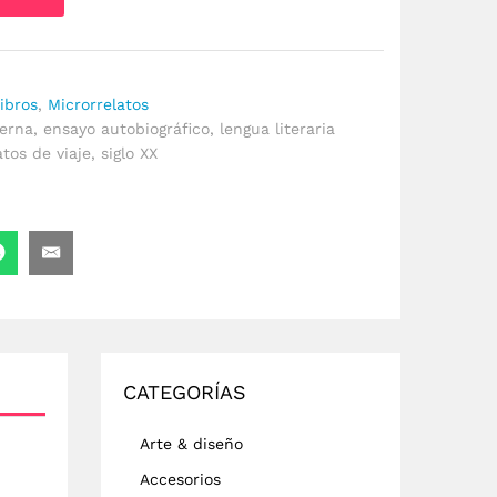
ibros
,
Microrrelatos
erna
,
ensayo autobiográfico
,
lengua literaria
atos de viaje
,
siglo XX
CATEGORÍAS
Arte & diseño
Accesorios