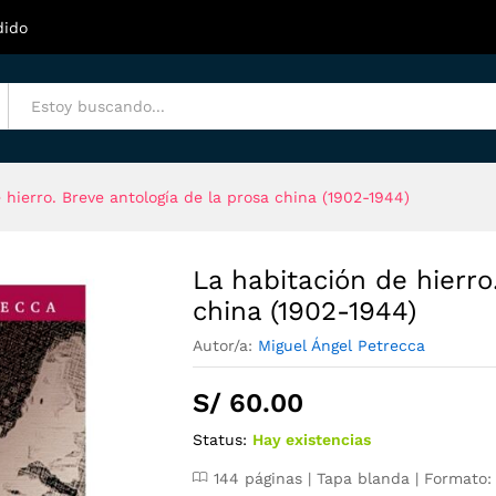
e antología de la prosa china (1902-1944)
dido
 hierro. Breve antología de la prosa china (1902-1944)
La habitación de hierro
china (1902-1944)
Autor/a:
Miguel Ángel Petrecca
S/
60.00
Status:
Hay existencias
144 páginas | Tapa blanda | Formato: 