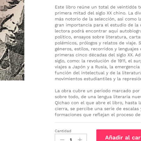
Este libro reúne un total de veintidós 
primera mitad del siglo XX chino. La div
más notorio de la selección, así como 
gran importancia para el estudio de la c
lectora podrá encontrar aquí autobiogra
político, ensayos sobre literatura, cart
polémicos, prólogos y relatos de viaje.
géneros, estilos, recorridos y lenguajes
primeras cinco décadas del siglo XX. 
siglo, como: la revolución de 1911, el s
viajes a Japón y a Rusia, la emergencia
función del intelectual y de la literatu
movimientos estudiantiles y la represión
La obra cubre un período marcado por e
sobre todo, de una lengua literaria nue
Qichao con el que abre el libro, hasta
cierra, se percibe una serie de escalas
formaciones que reflejan el proceso de
Cantidad
La
Añadir al car
habitación