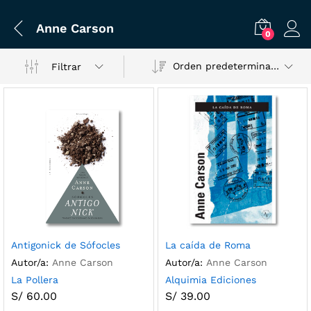
Anne Carson
0
Orden predeterminado
Filtrar
Antigonick de Sófocles
La caída de Roma
Autor/a:
Anne Carson
Autor/a:
Anne Carson
La Pollera
Alquimia Ediciones
S/
60.00
S/
39.00