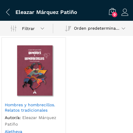
Eleazar Márquez Patiño
0
Orden predeterminado
Filtrar
Hombres y hombrecillos.
Relatos tradicionales
Autor/a:
Eleazar Márquez
Patiño
Aletheya