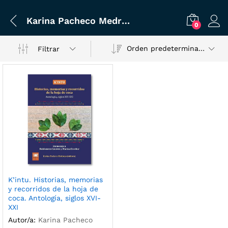
Karina Pacheco Medrano (ed.)
0
Orden predeterminado
Filtrar
K’intu. Historias, memorias
y recorridos de la hoja de
coca. Antología, siglos XVI-
XXI
Autor/a:
Karina Pacheco