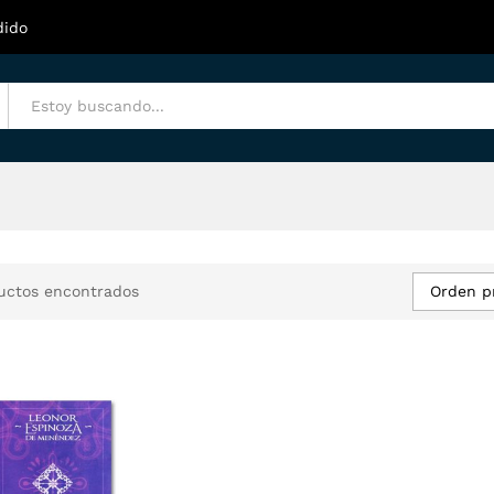
dido
Orden p
uctos encontrados