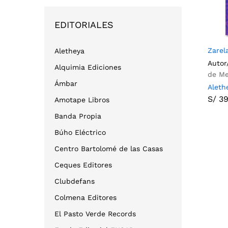
EDITORIALES
Zarel
Aletheya
Autor
Alquimia Ediciones
de M
Ámbar
Aleth
S/
39
S/
39
Amotape Libros
Banda Propia
Búho Eléctrico
Centro Bartolomé de las Casas
Ceques Editores
Clubdefans
Colmena Editores
El Pasto Verde Records