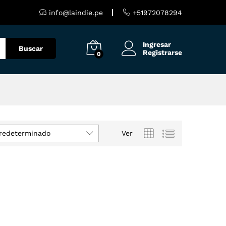
info@laindie.pe
+51972078294
Ingresar
Buscar
Registrarse
0
redeterminado
Ver