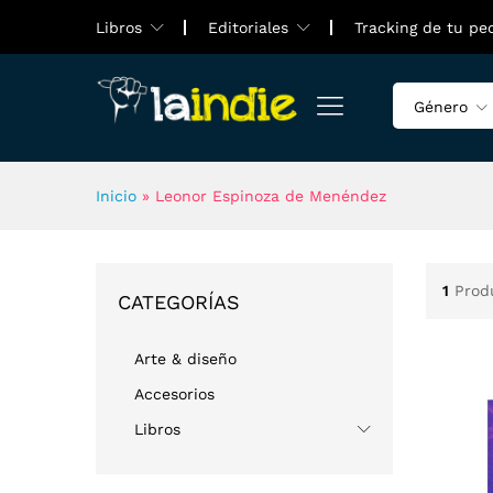
Libros
Editoriales
Tracking de tu pe
Género
Inicio
»
Leonor Espinoza de Menéndez
1
Prod
CATEGORÍAS
Arte & diseño
Accesorios
Libros