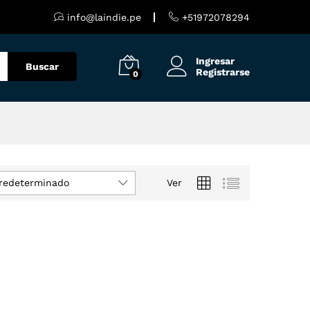
info@laindie.pe
+51972078294
Ingresar
Buscar
Registrarse
0
redeterminado
Ver