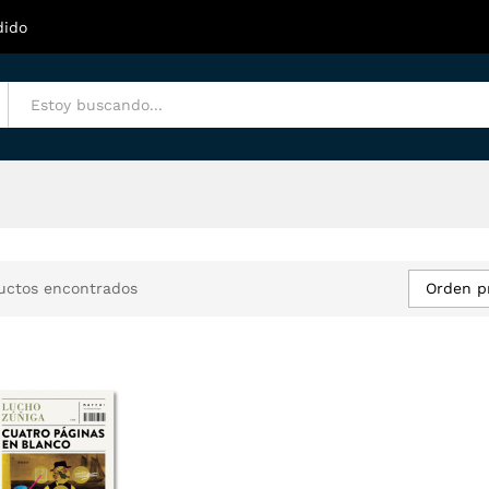
dido
Orden p
uctos encontrados