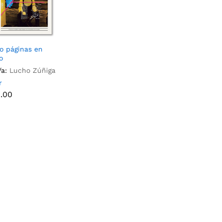
o páginas en
o
/a:
Lucho Zúñiga
r
.00
.00