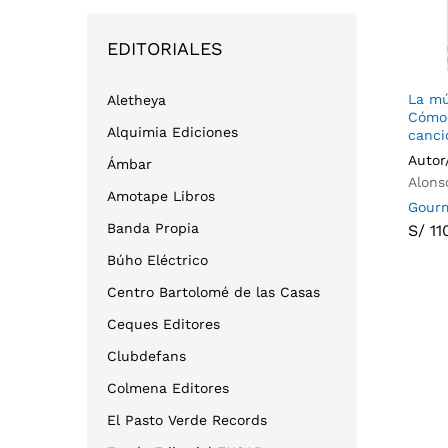
EDITORIALES
La mú
Aletheya
Cómo 
Alquimia Ediciones
canci
Autor
Ámbar
Alons
Amotape Libros
Gourm
S/
11
Banda Propia
S/
11
Búho Eléctrico
Centro Bartolomé de las Casas
Ceques Editores
Clubdefans
Colmena Editores
El Pasto Verde Records