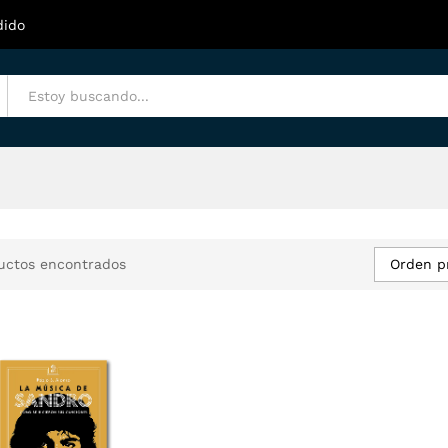
dido
Orden p
uctos encontrados