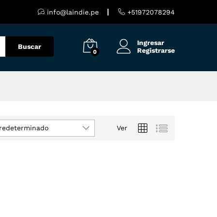
info@laindie.pe
+51972078294
Ingresar
Buscar
Registrarse
0
redeterminado
Ver