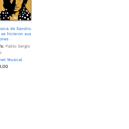
sica de Sandro.
se hicieron sus
ones
/a:
Pablo Sergio
o
et Musical
0.00
0.00