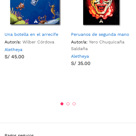
Una botella en el arrecife
Peruanos de segunda mano
Autor/a:
Wilber Córdova
Autor/a:
Yero Chuquicaña
Saldaña
Aletheya
S/
45.00
Aletheya
S/
35.00
Pagos seguros