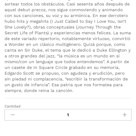
sortear todos los obstáculos. Casi sesenta años después de
aquel debut precoz, nos sigue conmoviendo y animando
con sus canciones, su voz y su armónica. En ese derrotero
hubo hits y megahits (I Just Called to Say I Love You, Isn’t
She Lovely?), obras conceptuales (Journey Through the
Secret Life of Plants) y experiencias menos felices. La suma
de este variado repertorio, notablemente virtuoso, convirtió
a Wonder en un clásico multigénero. Quizá porque, como
canta en Sir Duke, el tema que le dedicó a Duke Ellington y
a otros grandes del jazz, “la música es un mundo en sí
mismo/con un lenguaje que todos entendemos”. A partir de
un casete de In Square Circle grabado en su memoria,
Edgardo Scott se propuso, con agudeza y erudición, pero
sin piedad ni complacencia, “escribir la transformación de
un gusto de infancia”. Esa patria que nos formatea para
siempre, donde reina la canción.
Cantidad
Por
qué
escuchamos
a
Stevie