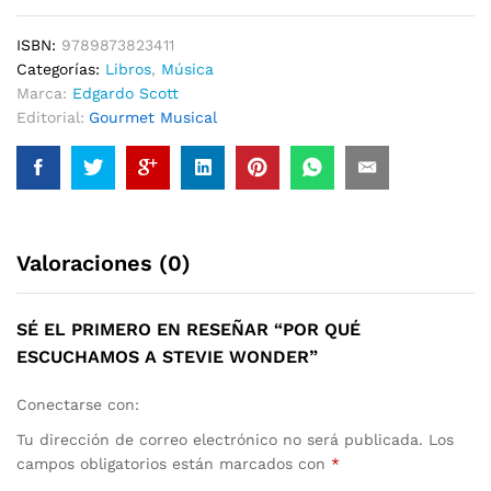
Wonder
cantidad
ISBN:
9789873823411
Categorías:
Libros
,
Música
Marca:
Edgardo Scott
Editorial:
Gourmet Musical
Valoraciones (0)
SÉ EL PRIMERO EN RESEÑAR “POR QUÉ
ESCUCHAMOS A STEVIE WONDER”
Conectarse con:
Tu dirección de correo electrónico no será publicada.
Los
campos obligatorios están marcados con
*