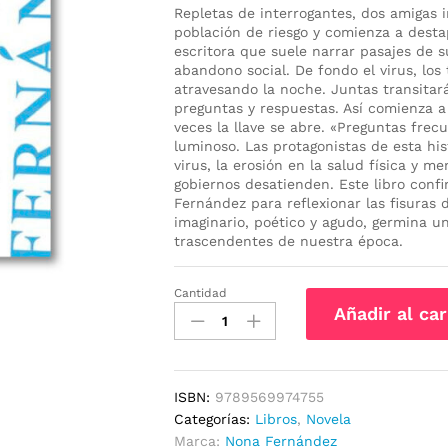
Repletas de interrogantes, dos amigas i
población de riesgo y comienza a desta
escritora que suele narrar pasajes de 
abandono social. De fondo el virus, lo
atravesando la noche. Juntas transitar
preguntas y respuestas. Así comienza a 
veces la llave se abre. «Preguntas frecu
luminoso. Las protagonistas de esta his
virus, la erosión en la salud física y me
gobiernos desatienden. Este libro conf
Fernández para reflexionar las fisuras 
imaginario, poético y agudo, germina u
trascendentes de nuestra época.
Cantidad
Preguntas
Añadir al car
frecuentes
cantidad
ISBN:
9789569974755
Categorías:
Libros
,
Novela
Marca:
Nona Fernández