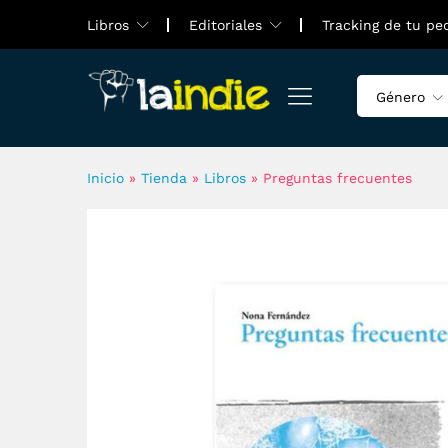
Preguntas frecuentes
Libros
Editoriales
Tracking de tu pe
Sobre la autora
Valoraciones (0)
Género
Inicio
»
Tienda
»
Libros
»
Preguntas frecuentes