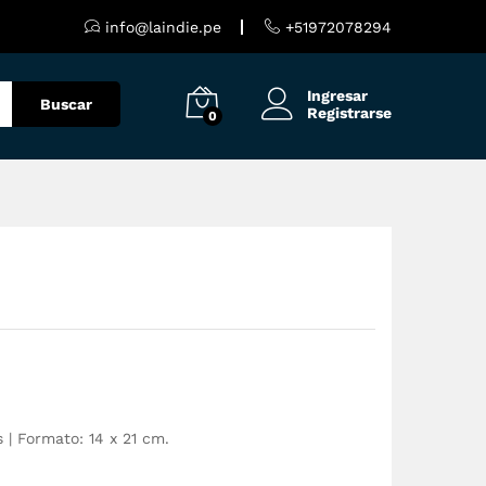
S/
45.00
Añadir al carrito
info@laindie.pe
+51972078294
Ingresar
Buscar
Registrarse
0
 | Formato: 14 x 21 cm.