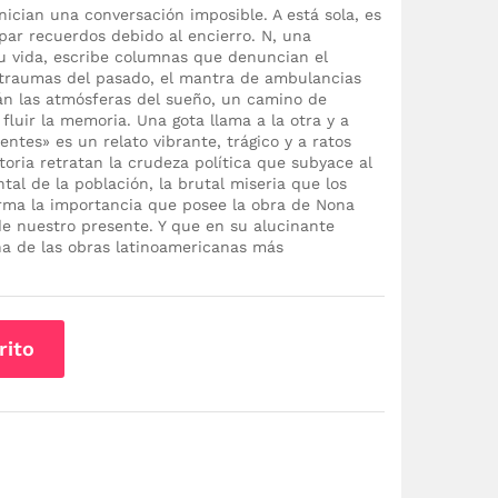
nician una conversación imposible. A está sola, es
par recuerdos debido al encierro. N, una
su vida, escribe columnas que denuncian el
s traumas del pasado, el mantra de ambulancias
án las atmósferas del sueño, un camino de
fluir la memoria. Una gota llama a la otra y a
entes» es un relato vibrante, trágico y a ratos
toria retratan la crudeza política que subyace al
ntal de la población, la brutal miseria que los
irma la importancia que posee la obra de Nona
de nuestro presente. Y que en su alucinante
na de las obras latinoamericanas más
rito