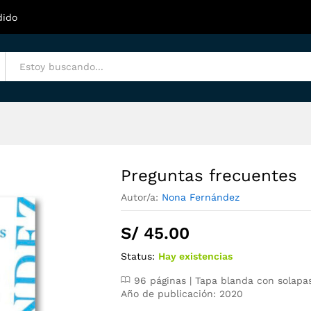
dido
Preguntas frecuentes
Autor/a:
Nona Fernández
S/
45.00
Status:
Hay existencias
96 páginas | Tapa blanda con solapas
Año de publicación: 2020