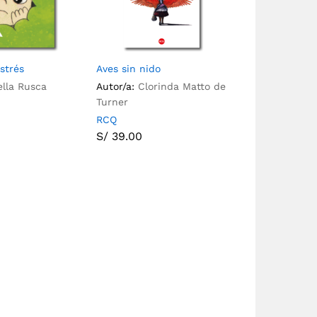
strés
Aves sin nido
ella Rusca
Autor/a:
Clorinda Matto de
Turner
RCQ
S/
39.00