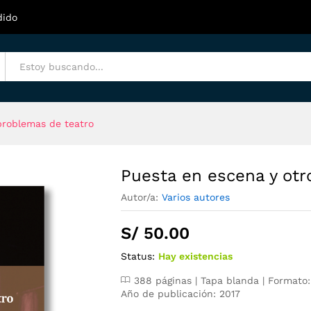
oblemas de teatro
dido
problemas de teatro
Puesta en escena y otr
Autor/a:
Varios autores
S/
50.00
Status:
Hay existencias
388 páginas | Tapa blanda | Formato:
Año de publicación: 2017