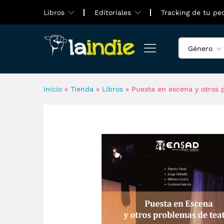
Puesta en escena y otros pr
Libros
Editoriales
Tracking de tu pe
Valoraciones (0)
Género
Inicio
»
Tienda
»
Libros
»
Puesta en escena y otros 