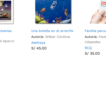
jóvenes
Una botella en el arrecife
Familia peru
Autor/a:
Wilber Córdova
Autor/a:
Pave
el Aparco
Céspedes
Aletheya
S/
45.00
RCQ
S/
35.00