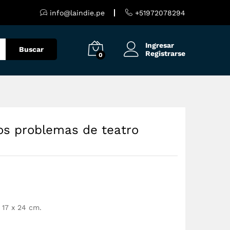
S/
50.00
Añadir al carrito
info@laindie.pe
+51972078294
Ingresar
Buscar
Registrarse
0
os problemas de teatro
 17 x 24 cm.