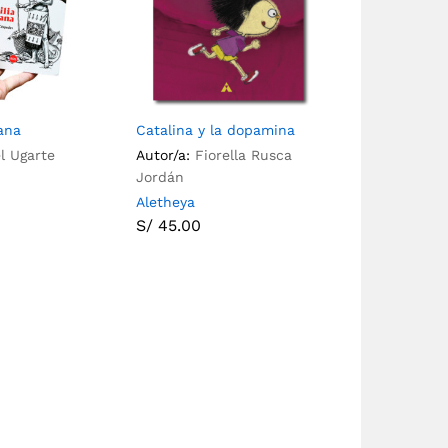
ana
Catalina y la dopamina
l Ugarte
Autor/a:
Fiorella Rusca
Jordán
Aletheya
S/
45.00