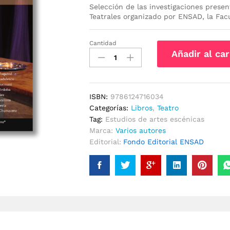
Selección de las investigaciones presen
Teatrales organizado por ENSAD, la Fac
Cantidad
Puesta
Añadir al car
en
escena
y
otros
ISBN:
9786124716034
problemas
Categorías:
Libros
,
Teatro
de
Tag:
Estudios de artes escénicas
teatro
Marca:
Varios autores
cantidad
Editorial:
Fondo Editorial ENSAD