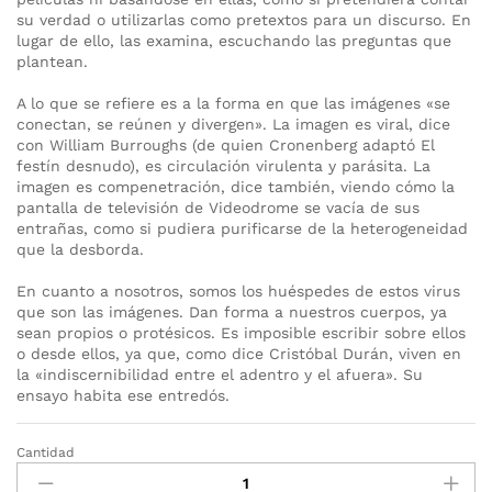
su verdad o utilizarlas como pretextos para un discurso. En
lugar de ello, las examina, escuchando las preguntas que
plantean.
A lo que se refiere es a la forma en que las imágenes «se
conectan, se reúnen y divergen». La imagen es viral, dice
con William Burroughs (de quien Cronenberg adaptó El
festín desnudo), es circulación virulenta y parásita. La
imagen es compenetración, dice también, viendo cómo la
pantalla de televisión de Videodrome se vacía de sus
entrañas, como si pudiera purificarse de la heterogeneidad
que la desborda.
En cuanto a nosotros, somos los huéspedes de estos virus
que son las imágenes. Dan forma a nuestros cuerpos, ya
sean propios o protésicos. Es imposible escribir sobre ellos
o desde ellos, ya que, como dice Cristóbal Durán, viven en
la «indiscernibilidad entre el adentro y el afuera». Su
ensayo habita ese entredós.
Cantidad
Imágenes
virales.