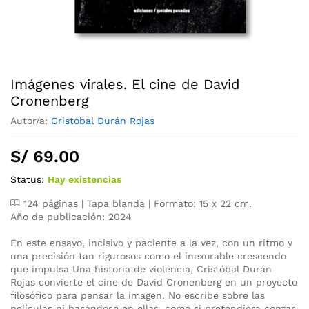
Imágenes virales. El cine de David
Cronenberg
Autor/a:
Cristóbal Durán Rojas
S/
69.00
Status:
Hay existencias
124 páginas | Tapa blanda | Formato: 15 x 22 cm.
Año de publicación: 2024
En este ensayo, incisivo y paciente a la vez, con un ritmo y
una precisión tan rigurosos como el inexorable crescendo
que impulsa Una historia de violencia, Cristóbal Durán
Rojas convierte el cine de David Cronenberg en un proyecto
filosófico para pensar la imagen. No escribe sobre las
películas ni basándose en ellas, como si pretendiera contar