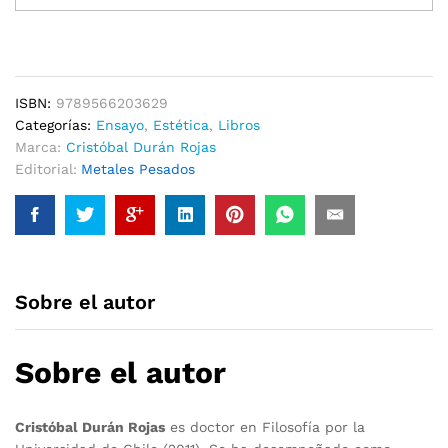
El
cine
de
David
Cronenberg
ISBN:
9789566203629
cantidad
Categorías:
Ensayo
,
Estética
,
Libros
Marca:
Cristóbal Durán Rojas
Editorial:
Metales Pesados
Sobre el autor
Sobre el autor
Cristóbal Durán Rojas
es doctor en Filosofía por la