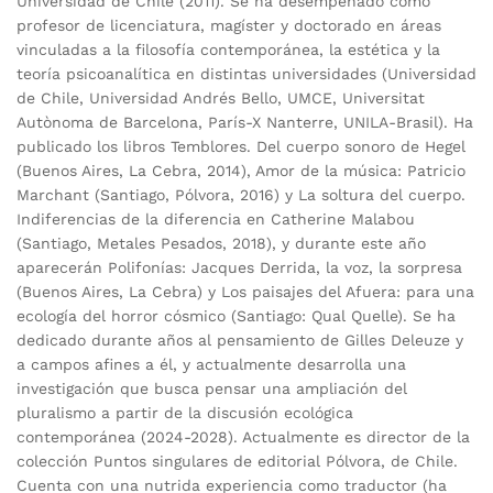
Universidad de Chile (2011). Se ha desempeñado como
profesor de licenciatura, magíster y doctorado en áreas
vinculadas a la filosofía contemporánea, la estética y la
teoría psicoanalítica en distintas universidades (Universidad
de Chile, Universidad Andrés Bello, UMCE, Universitat
Autònoma de Barcelona, París-X Nanterre, UNILA-Brasil). Ha
publicado los libros Temblores. Del cuerpo sonoro de Hegel
(Buenos Aires, La Cebra, 2014), Amor de la música: Patricio
Marchant (Santiago, Pólvora, 2016) y La soltura del cuerpo.
Indiferencias de la diferencia en Catherine Malabou
(Santiago, Metales Pesados, 2018), y durante este año
aparecerán Polifonías: Jacques Derrida, la voz, la sorpresa
(Buenos Aires, La Cebra) y Los paisajes del Afuera: para una
ecología del horror cósmico (Santiago: Qual Quelle). Se ha
dedicado durante años al pensamiento de Gilles Deleuze y
a campos afines a él, y actualmente desarrolla una
investigación que busca pensar una ampliación del
pluralismo a partir de la discusión ecológica
contemporánea (2024-2028). Actualmente es director de la
colección Puntos singulares de editorial Pólvora, de Chile.
Cuenta con una nutrida experiencia como traductor (ha