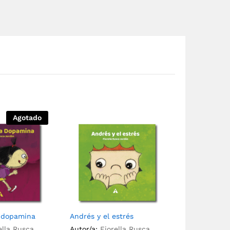
Agotado
a dopamina
Andrés y el estrés
ella Rusca
Autor/a:
Fiorella Rusca