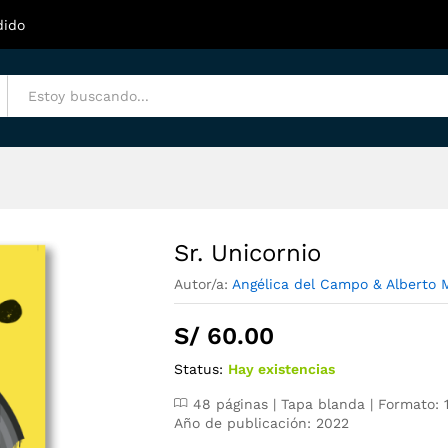
dido
Sr. Unicornio
Autor/a:
Angélica del Campo & Alberto 
S/
60.00
Status:
Hay existencias
48 páginas | Tapa blanda | Formato: 
Año de publicación: 2022