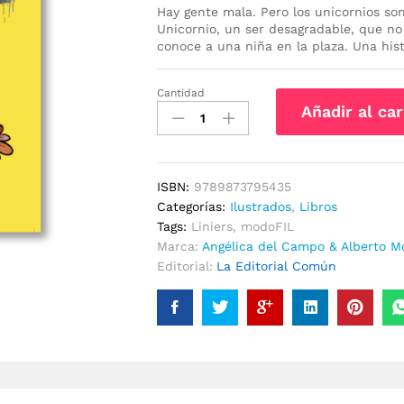
Hay gente mala. Pero los unicornios son
Unicornio, un ser desagradable, que no
conoce a una niña en la plaza. Una hist
Cantidad
Sr.
Añadir al car
Unicornio
cantidad
ISBN:
9789873795435
Categorías:
Ilustrados
,
Libros
Tags:
Liniers
,
modoFIL
Marca:
Angélica del Campo & Alberto M
Editorial:
La Editorial Común