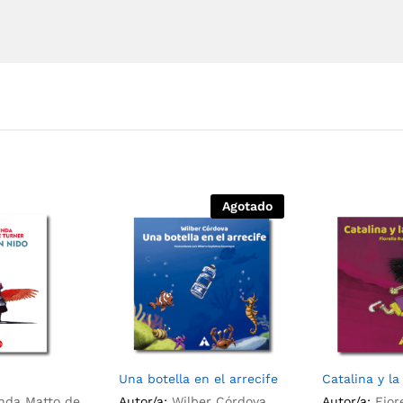
Agotado
Una botella en el arrecife
Catalina y l
inda Matto de
Autor/a:
Wilber Córdova
Autor/a:
Fior