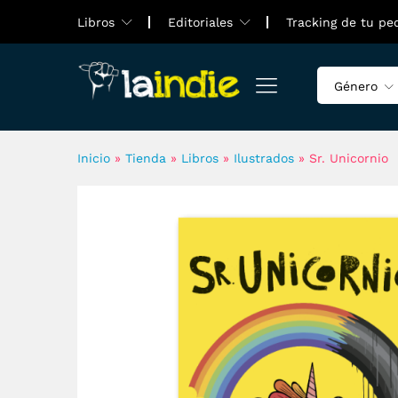
Sr. Unicornio
Libros
Editoriales
Tracking de tu pe
Valoraciones (0)
Género
Inicio
»
Tienda
»
Libros
»
Ilustrados
»
Sr. Unicornio