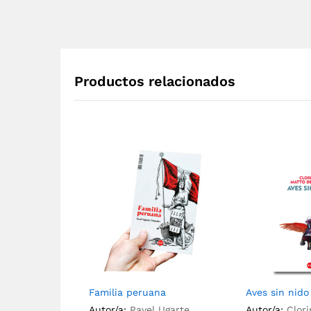
Productos relacionados
Familia peruana
Aves sin nido
Autor/a:
Pavel Ugarte
Autor/a:
Clor