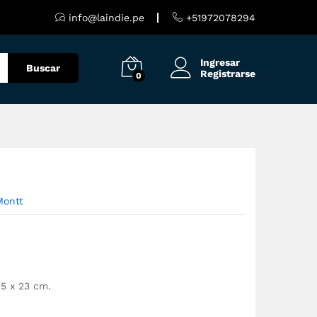
S/
60.00
Añadir al carrito
info@laindie.pe
+51972078294
Ingresar
Buscar
Registrarse
0
Montt
15 x 23 cm.