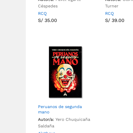
Céspedes
Turner
RCQ
RCQ
S/
35.00
S/
39.00
Peruanos de segunda
mano
Autor/a:
Yero Chuquicaña
Saldaña